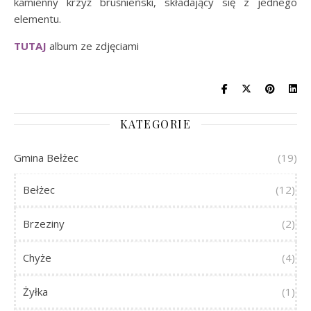
kamienny krzyż bruśnieński, składający się z jednego
elementu.
TUTAJ
album ze zdjęciami
KATEGORIE
Gmina Bełżec
(19)
Bełżec
(12)
Brzeziny
(2)
Chyże
(4)
Żyłka
(1)