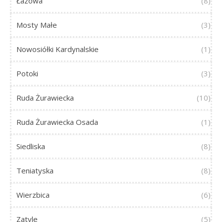
Łazowa
(8)
Mosty Małe
(3)
Nowosiółki Kardynalskie
(1)
Potoki
(3)
Ruda Żurawiecka
(10)
Ruda Żurawiecka Osada
(1)
Siedliska
(8)
Teniatyska
(8)
Wierzbica
(6)
Zatyle
(5)