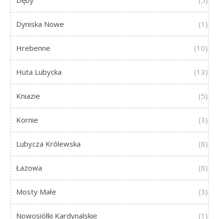
Dęby
(5)
Dyniska Nowe
(1)
Hrebenne
(10)
Huta Lubycka
(13)
Kniazie
(5)
Kornie
(3)
Lubycza Królewska
(8)
Łazowa
(8)
Mosty Małe
(3)
Nowosiółki Kardynalskie
(1)