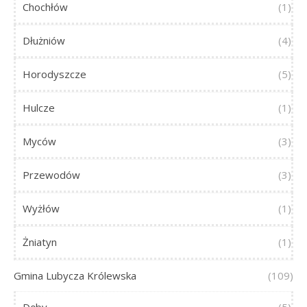
Chochłów
(1)
Dłużniów
(4)
Horodyszcze
(5)
Hulcze
(1)
Myców
(3)
Przewodów
(3)
Wyżłów
(1)
Żniatyn
(1)
Gmina Lubycza Królewska
(109)