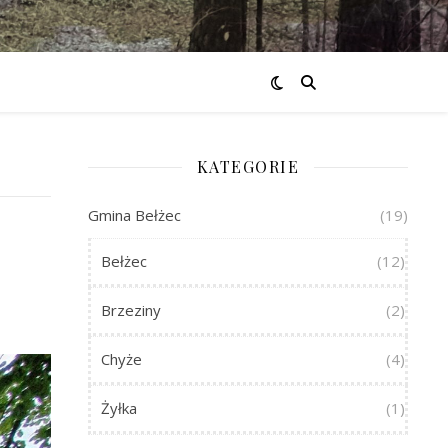
KATEGORIE
Gmina Bełżec
(19)
Bełżec
(12)
Brzeziny
(2)
Chyże
(4)
Żyłka
(1)