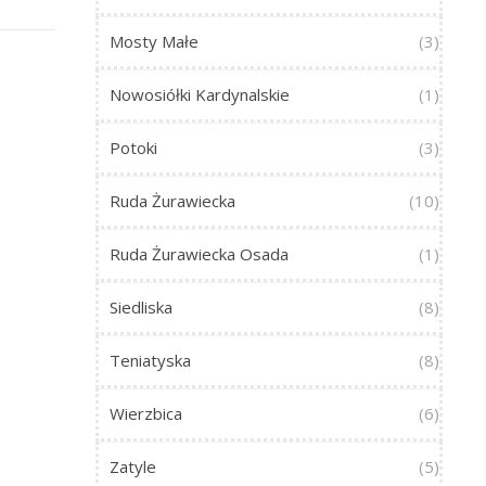
Mosty Małe
(3)
Nowosiółki Kardynalskie
(1)
Potoki
(3)
Ruda Żurawiecka
(10)
Ruda Żurawiecka Osada
(1)
Siedliska
(8)
Teniatyska
(8)
Wierzbica
(6)
Zatyle
(5)