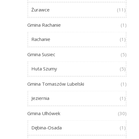
Żurawce
(11)
Gmina Rachanie
(1)
Rachanie
(1)
Gmina Susiec
(5)
Huta Szumy
(5)
Gmina Tomaszów Lubelski
(1)
Jeziernia
(1)
Gmina Ulhówek
(30)
Dębina-Osada
(1)