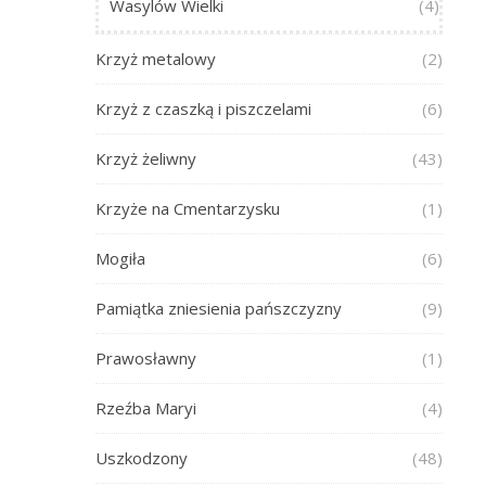
Wasylów Wielki
(4)
Krzyż metalowy
(2)
Krzyż z czaszką i piszczelami
(6)
Krzyż żeliwny
(43)
Krzyże na Cmentarzysku
(1)
Mogiła
(6)
Pamiątka zniesienia pańszczyzny
(9)
Prawosławny
(1)
Rzeźba Maryi
(4)
Uszkodzony
(48)