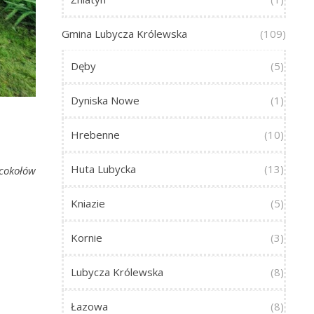
Gmina Lubycza Królewska
(109)
Dęby
(5)
Dyniska Nowe
(1)
Hrebenne
(10)
Huta Lubycka
(13)
 cokołów
Kniazie
(5)
Kornie
(3)
Lubycza Królewska
(8)
Łazowa
(8)