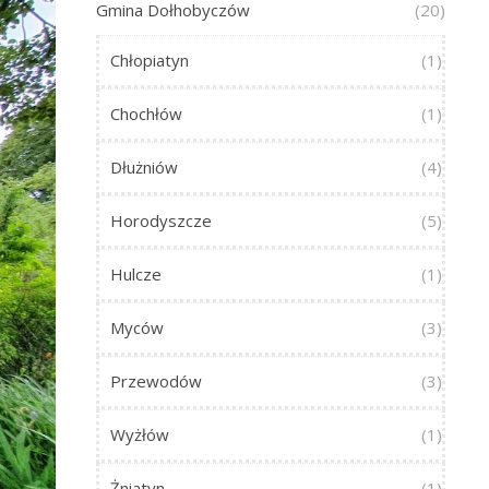
Gmina Dołhobyczów
(20)
Chłopiatyn
(1)
Chochłów
(1)
Dłużniów
(4)
Horodyszcze
(5)
Hulcze
(1)
Myców
(3)
Przewodów
(3)
Wyżłów
(1)
Żniatyn
(1)