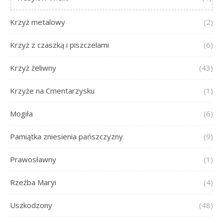
Krzyż metalowy
(2)
Krzyż z czaszką i piszczelami
(6)
Krzyż żeliwny
(43)
Krzyże na Cmentarzysku
(1)
Mogiła
(6)
Pamiątka zniesienia pańszczyzny
(9)
Prawosławny
(1)
Rzeźba Maryi
(4)
Uszkodzony
(48)