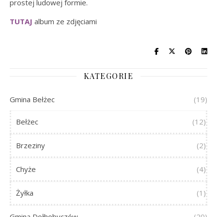
prostej ludowej formie.
TUTAJ
album ze zdjęciami
KATEGORIE
Gmina Bełżec
(19)
Bełżec
(12)
Brzeziny
(2)
Chyże
(4)
Żyłka
(1)
Gmina Dołhobyczów
(20)