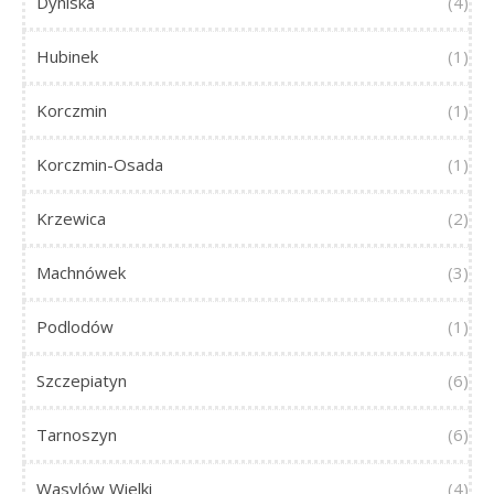
Dyniska
(4)
Hubinek
(1)
Korczmin
(1)
Korczmin-Osada
(1)
Krzewica
(2)
Machnówek
(3)
Podlodów
(1)
Szczepiatyn
(6)
Tarnoszyn
(6)
Wasylów Wielki
(4)