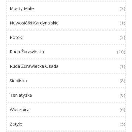
Mosty Małe
(3)
Nowosiółki Kardynalskie
(1)
Potoki
(3)
Ruda Żurawiecka
(10)
Ruda Żurawiecka Osada
(1)
Siedliska
(8)
Teniatyska
(8)
Wierzbica
(6)
Zatyle
(5)