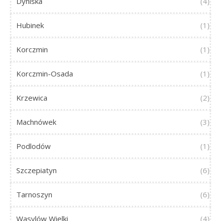
Dyniska
(4)
Hubinek
(1)
Korczmin
(1)
Korczmin-Osada
(1)
Krzewica
(2)
Machnówek
(3)
Podlodów
(1)
Szczepiatyn
(6)
Tarnoszyn
(6)
Wasylów Wielki
(4)