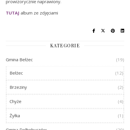
prowizorycznie naprawiony.
TUTAJ
album ze zdjęciami
KATEGORIE
Gmina Bełżec
(19)
Bełżec
(12)
Brzeziny
(2)
Chyże
(4)
Żyłka
(1)
Gmina Dołhobyczów
(20)