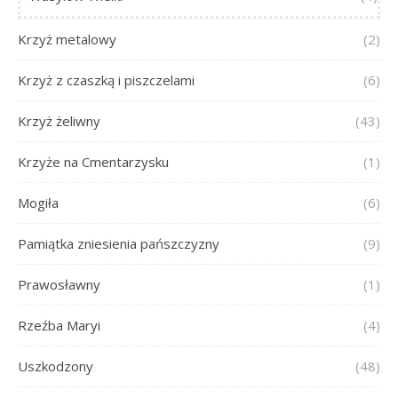
Krzyż metalowy
(2)
Krzyż z czaszką i piszczelami
(6)
Krzyż żeliwny
(43)
Krzyże na Cmentarzysku
(1)
Mogiła
(6)
Pamiątka zniesienia pańszczyzny
(9)
Prawosławny
(1)
Rzeźba Maryi
(4)
Uszkodzony
(48)