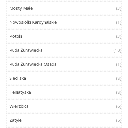
Mosty Małe
(3)
Nowosiółki Kardynalskie
(1)
Potoki
(3)
Ruda Żurawiecka
(10)
Ruda Żurawiecka Osada
(1)
Siedliska
(8)
Teniatyska
(8)
Wierzbica
(6)
Zatyle
(5)