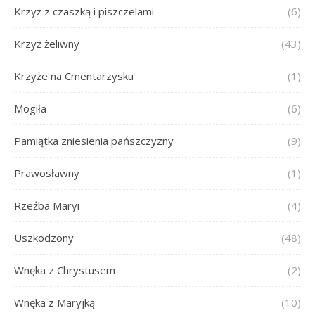
Krzyż z czaszką i piszczelami
(6)
Krzyż żeliwny
(43)
Krzyże na Cmentarzysku
(1)
Mogiła
(6)
Pamiątka zniesienia pańszczyzny
(9)
Prawosławny
(1)
Rzeźba Maryi
(4)
Uszkodzony
(48)
Wnęka z Chrystusem
(2)
Wnęka z Maryjką
(10)