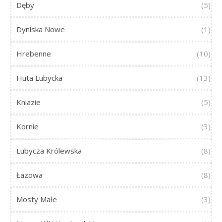
Dęby
(5)
Dyniska Nowe
(1)
Hrebenne
(10)
Huta Lubycka
(13)
Kniazie
(5)
Kornie
(3)
Lubycza Królewska
(8)
Łazowa
(8)
Mosty Małe
(3)