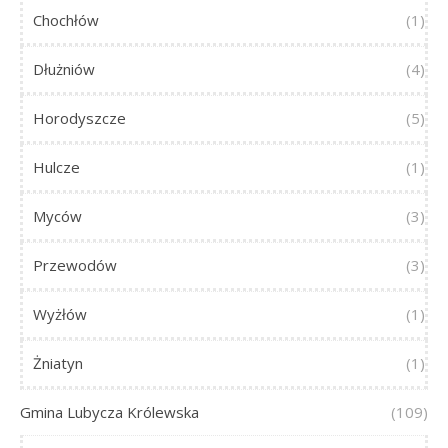
Chochłów
(1)
Dłużniów
(4)
Horodyszcze
(5)
Hulcze
(1)
Myców
(3)
Przewodów
(3)
Wyżłów
(1)
Żniatyn
(1)
Gmina Lubycza Królewska
(109)