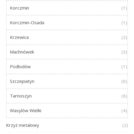
Korczmin
(1)
Korczmin-Osada
(1)
Krzewica
(2)
Machnówek
(3)
Podlodów
(1)
Szczepiatyn
(6)
Tarnoszyn
(6)
Wasylów Wielki
(4)
Krzyż metalowy
(2)