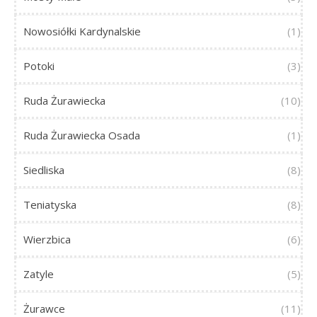
Nowosiółki Kardynalskie
(1)
Potoki
(3)
Ruda Żurawiecka
(10)
Ruda Żurawiecka Osada
(1)
Siedliska
(8)
Teniatyska
(8)
Wierzbica
(6)
Zatyle
(5)
Żurawce
(11)