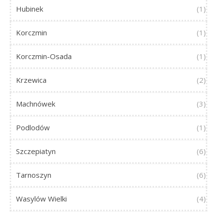
Hubinek
(1)
Korczmin
(1)
Korczmin-Osada
(1)
Krzewica
(2)
Machnówek
(3)
Podlodów
(1)
Szczepiatyn
(6)
Tarnoszyn
(6)
Wasylów Wielki
(4)