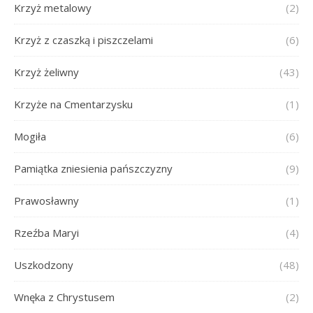
Krzyż metalowy
(2)
Krzyż z czaszką i piszczelami
(6)
Krzyż żeliwny
(43)
Krzyże na Cmentarzysku
(1)
Mogiła
(6)
Pamiątka zniesienia pańszczyzny
(9)
Prawosławny
(1)
Rzeźba Maryi
(4)
Uszkodzony
(48)
Wnęka z Chrystusem
(2)