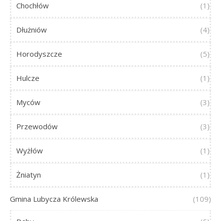
Chochłów
(1)
Dłużniów
(4)
Horodyszcze
(5)
Hulcze
(1)
Myców
(3)
Przewodów
(3)
Wyżłów
(1)
Żniatyn
(1)
Gmina Lubycza Królewska
(109)