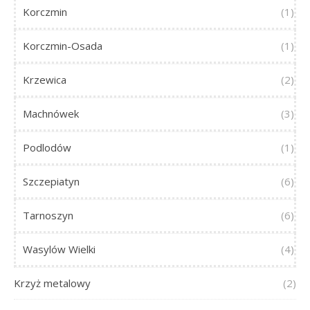
Korczmin
(1)
Korczmin-Osada
(1)
Krzewica
(2)
Machnówek
(3)
Podlodów
(1)
Szczepiatyn
(6)
Tarnoszyn
(6)
Wasylów Wielki
(4)
Krzyż metalowy
(2)