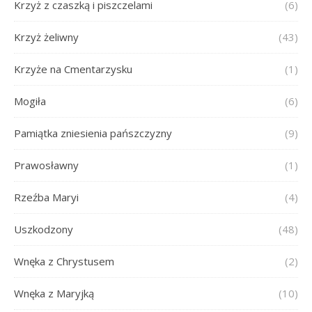
Krzyż z czaszką i piszczelami
(6)
Krzyż żeliwny
(43)
Krzyże na Cmentarzysku
(1)
Mogiła
(6)
Pamiątka zniesienia pańszczyzny
(9)
Prawosławny
(1)
Rzeźba Maryi
(4)
Uszkodzony
(48)
Wnęka z Chrystusem
(2)
Wnęka z Maryjką
(10)