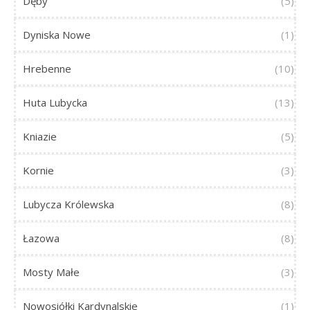
Dęby
(5)
Dyniska Nowe
(1)
Hrebenne
(10)
Huta Lubycka
(13)
Kniazie
(5)
Kornie
(3)
Lubycza Królewska
(8)
Łazowa
(8)
Mosty Małe
(3)
Nowosiółki Kardynalskie
(1)