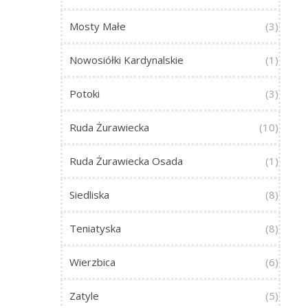
Mosty Małe
(3)
Nowosiółki Kardynalskie
(1)
Potoki
(3)
Ruda Żurawiecka
(10)
Ruda Żurawiecka Osada
(1)
Siedliska
(8)
Teniatyska
(8)
Wierzbica
(6)
Zatyle
(5)