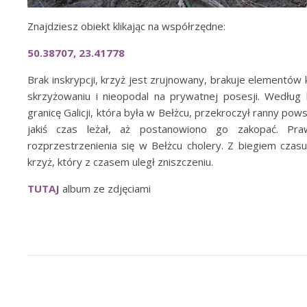
Znajdziesz obiekt klikając na współrzędne:
50.38707, 23.41778
Brak inskrypcji, krzyż jest zrujnowany, brakuje elementów 
skrzyżowaniu i nieopodal na prywatnej posesji. Według
granicę Galicji, która była w Bełżcu, przekroczył ranny pow
jakiś czas leżał, aż postanowiono go zakopać. Pra
rozprzestrzenienia się w Bełżcu cholery. Z biegiem cz
krzyż, który z czasem uległ zniszczeniu.
TUTAJ
album ze zdjęciami