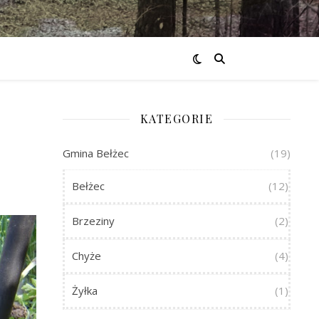
KATEGORIE
Gmina Bełżec
(19)
Bełżec
(12)
Brzeziny
(2)
Chyże
(4)
Żyłka
(1)