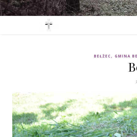
,
BEŁŻEC
GMINA B
B
3