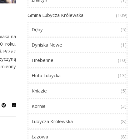
Gmina Lubycza Królewska
(109)
Dęby
(5)
wiaka na
0 roku,
Dyniska Nowe
(1)
ł. Przez
zyczyną
Hrebenne
(10)
amienny
Huta Lubycka
(13)
Kniazie
(5)
Kornie
(3)
Lubycza Królewska
(8)
Łazowa
(8)