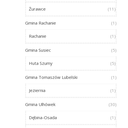
Żurawce
(11)
Gmina Rachanie
(1)
Rachanie
(1)
Gmina Susiec
(5)
Huta Szumy
(5)
Gmina Tomaszów Lubelski
(1)
Jeziernia
(1)
Gmina Ulhówek
(30)
Dębina-Osada
(1)