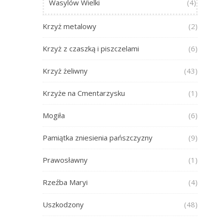
Wasylów Wielki
(4)
Krzyż metalowy
(2)
Krzyż z czaszką i piszczelami
(6)
Krzyż żeliwny
(43)
Krzyże na Cmentarzysku
(1)
Mogiła
(6)
Pamiątka zniesienia pańszczyzny
(9)
Prawosławny
(1)
Rzeźba Maryi
(4)
Uszkodzony
(48)