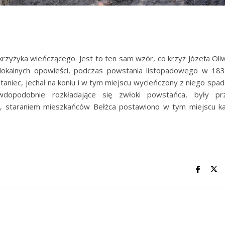
krzyżyka wieńczącego. Jest to ten sam wzór, co krzyż Józefa Oli
 lokalnych opowieści, podczas powstania listopadowego w 183
staniec, jechał na koniu i w tym miejscu wycieńczony z niego spad
wdopodobnie rozkładające się zwłoki powstańca, były pr
asu, staraniem mieszkańców Bełżca postawiono w tym miejscu k