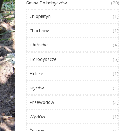
Gmina Dołhobyczów
(20)
Chłopiatyn
(1)
Chochłów
(1)
Dłużniów
(4)
Horodyszcze
(5)
Hulcze
(1)
Myców
(3)
Przewodów
(3)
Wyżłów
(1)
Żniatyn
(1)