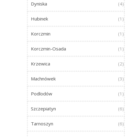
Dyniska
(4)
Hubinek
(1)
Korczmin
(1)
Korczmin-Osada
(1)
Krzewica
(2)
Machnówek
(3)
Podlodów
(1)
Szczepiatyn
(6)
Tarnoszyn
(6)