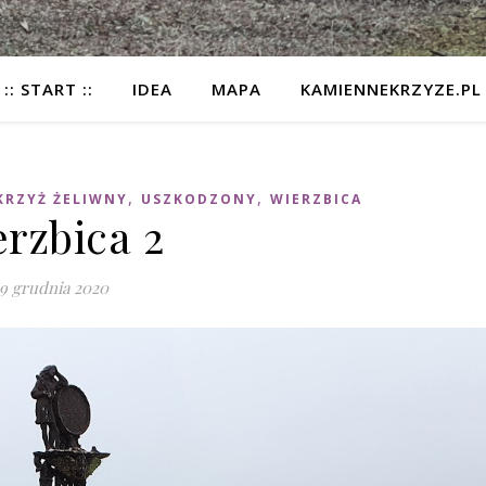
:: START ::
IDEA
MAPA
KAMIENNEKRZYZE.PL
,
,
KRZYŻ ŻELIWNY
USZKODZONY
WIERZBICA
rzbica 2
9 grudnia 2020