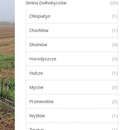
Gmina Dołhobyczów
(20)
Chłopiatyn
(1)
Chochłów
(1)
Dłużniów
(4)
Horodyszcze
(5)
Hulcze
(1)
Myców
(3)
Przewodów
(3)
Wyżłów
(1)
Żniatyn
(1)