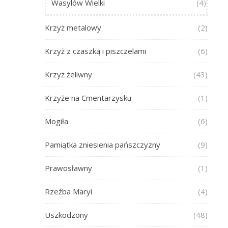
Wasylów Wielki
(4)
Krzyż metalowy
(2)
Krzyż z czaszką i piszczelami
(6)
Krzyż żeliwny
(43)
Krzyże na Cmentarzysku
(1)
Mogiła
(6)
Pamiątka zniesienia pańszczyzny
(9)
Prawosławny
(1)
Rzeźba Maryi
(4)
Uszkodzony
(48)