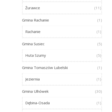
Żurawce
(11)
Gmina Rachanie
(1)
Rachanie
(1)
Gmina Susiec
(5)
Huta Szumy
(5)
Gmina Tomaszów Lubelski
(1)
Jeziernia
(1)
Gmina Ulhówek
(30)
Dębina-Osada
(1)