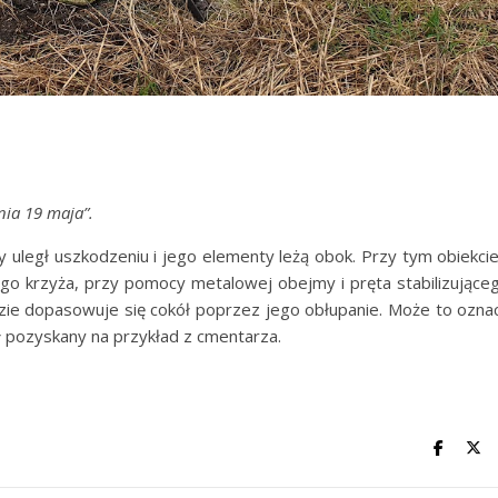
nia 19 maja”.
 uległ uszkodzeniu i jego elementy leżą obok. Przy tym obiekci
go krzyża, przy pomocy metalowej obejmy i pręta stabilizujące
dzie dopasowuje się cokół poprzez jego obłupanie. Może to ozna
ał pozyskany na przykład z cmentarza.