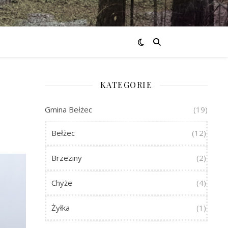
KATEGORIE
Gmina Bełżec
(19)
Bełżec
(12)
Brzeziny
(2)
Chyże
(4)
Żyłka
(1)