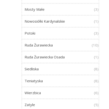
Mosty Małe
(3)
Nowosiółki Kardynalskie
(1)
Potoki
(3)
Ruda Żurawiecka
(10)
Ruda Żurawiecka Osada
(1)
Siedliska
(8)
Teniatyska
(8)
Wierzbica
(6)
Zatyle
(5)