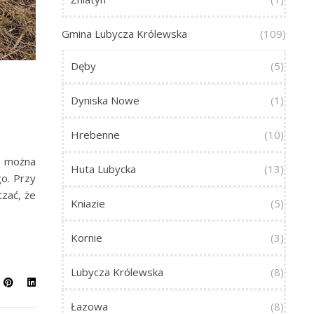
Gmina Lubycza Królewska
(109)
Dęby
(5)
Dyniska Nowe
(1)
Hrebenne
(10)
e można
Huta Lubycka
(13)
go. Przy
czać, że
Kniazie
(5)
Kornie
(3)
Lubycza Królewska
(8)
Łazowa
(8)