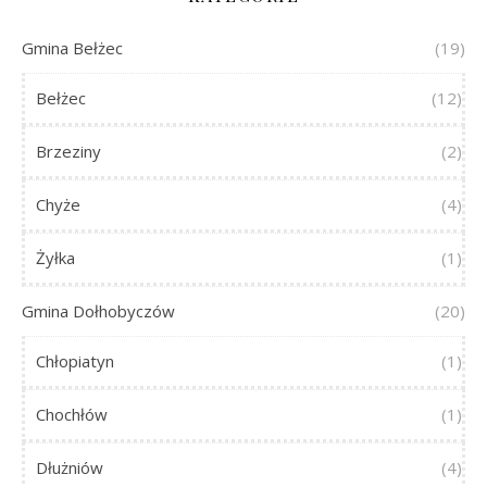
Gmina Bełżec
(19)
Bełżec
(12)
Brzeziny
(2)
Chyże
(4)
Żyłka
(1)
Gmina Dołhobyczów
(20)
Chłopiatyn
(1)
Chochłów
(1)
Dłużniów
(4)