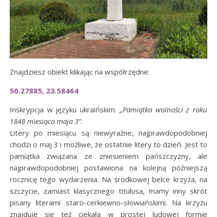
Znajdziesz obiekt klikając na współrzędne:
50.27885, 23.58464
Inskrypcja w języku ukraińskim:
„Pamiątka wolności z roku
1848 miesiąca maja 3”.
Litery po miesiącu są niewyraźne, najprawdopodobniej
chodzi o maj 3 i możliwe, że ostatnie litery to dzień. Jest to
pamiątka związana ze zniesieniem pańszczyzny, ale
najprawdopodobniej postawiona na kolejną późniejszą
rocznicę tego wydarzenia. Na środkowej belce krzyża, na
szczycie, zamiast klasycznego titulusa, mamy inny skrót
pisany literami staro-cerkiewno-słowiańskimi. Na krzyżu
znajduje się też ciekała w prostej ludowej formie