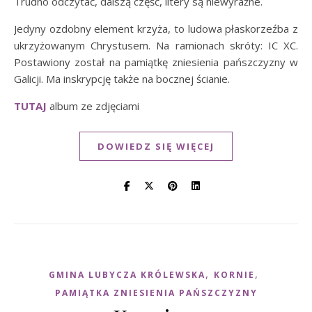
Trudno odczytać, dalszą część, litery są niewyraźne.
Jedyny ozdobny element krzyża, to ludowa płaskorzeźba z
ukrzyżowanym Chrystusem. Na ramionach skróty: IC XC.
Postawiony został na pamiątkę zniesienia pańszczyzny w
Galicji. Ma inskrypcję także na bocznej ścianie.
TUTAJ
album ze zdjęciami
DOWIEDZ SIĘ WIĘCEJ
,
,
GMINA LUBYCZA KRÓLEWSKA
KORNIE
PAMIĄTKA ZNIESIENIA PAŃSZCZYZNY