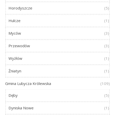
Horodyszcze
(5)
Hulcze
(1)
Myców
(3)
Przewodów
(3)
Wyżłów
(1)
Żniatyn
(1)
Gmina Lubycza Królewska
(109)
Dęby
(5)
Dyniska Nowe
(1)