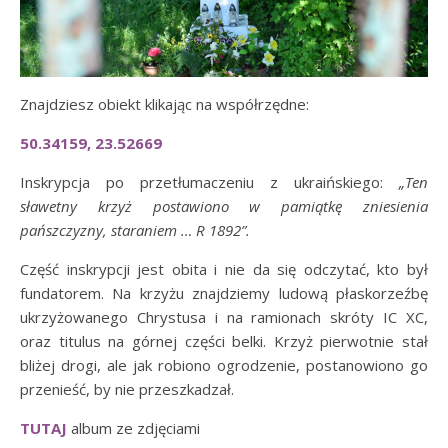
Znajdziesz obiekt klikając na współrzędne:
50.34159, 23.52669
Inskrypcja po przetłumaczeniu z ukraińskiego:
„Ten
sławetny krzyż postawiono w pamiątkę zniesienia
pańszczyzny, staraniem … R 1892”.
Część inskrypcji jest obita i nie da się odczytać, kto był
fundatorem. Na krzyżu znajdziemy ludową płaskorzeźbę
ukrzyżowanego Chrystusa i na ramionach skróty IC XC,
oraz titulus na górnej części belki. Krzyż pierwotnie stał
bliżej drogi, ale jak robiono ogrodzenie, postanowiono go
przenieść, by nie przeszkadzał.
TUTAJ
album ze zdjęciami