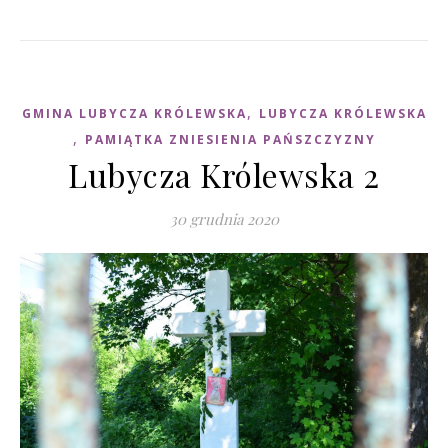
,
GMINA LUBYCZA KRÓLEWSKA
LUBYCZA KRÓLEWSKA
,
PAMIĄTKA ZNIESIENIA PAŃSZCZYZNY
Lubycza Królewska 2
30 grudnia 2020