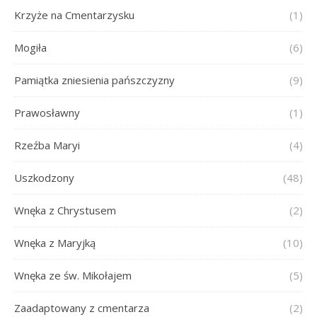
Krzyże na Cmentarzysku
(1)
Mogiła
(6)
Pamiątka zniesienia pańszczyzny
(9)
Prawosławny
(1)
Rzeźba Maryi
(4)
Uszkodzony
(48)
Wnęka z Chrystusem
(2)
Wnęka z Maryjką
(10)
Wnęka ze św. Mikołajem
(5)
Zaadaptowany z cmentarza
(2)