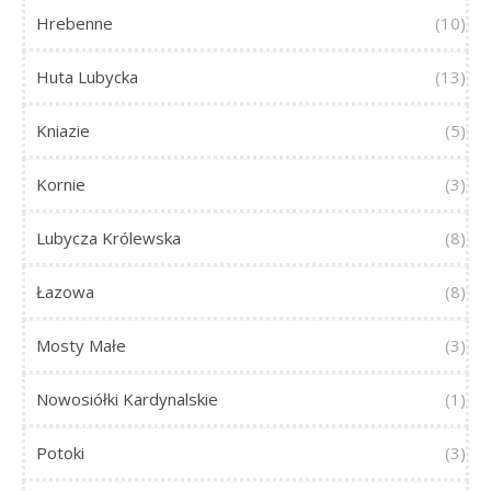
Hrebenne
(10)
Huta Lubycka
(13)
Kniazie
(5)
Kornie
(3)
Lubycza Królewska
(8)
Łazowa
(8)
Mosty Małe
(3)
Nowosiółki Kardynalskie
(1)
Potoki
(3)