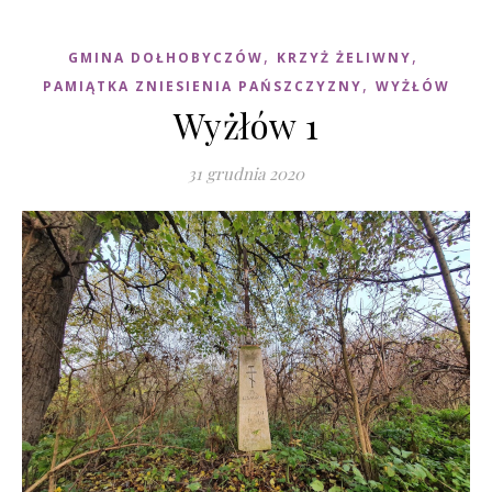
,
,
GMINA DOŁHOBYCZÓW
KRZYŻ ŻELIWNY
,
PAMIĄTKA ZNIESIENIA PAŃSZCZYZNY
WYŻŁÓW
Wyżłów 1
31 grudnia 2020