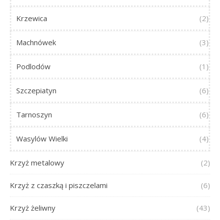
Krzewica
(2)
Machnówek
(3)
Podlodów
(1)
Szczepiatyn
(6)
Tarnoszyn
(6)
Wasylów Wielki
(4)
Krzyż metalowy
(2)
Krzyż z czaszką i piszczelami
(6)
Krzyż żeliwny
(43)