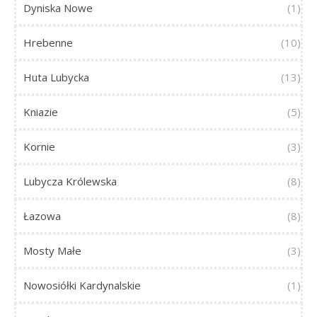
Dyniska Nowe
(1)
Hrebenne
(10)
Huta Lubycka
(13)
Kniazie
(5)
Kornie
(3)
Lubycza Królewska
(8)
Łazowa
(8)
Mosty Małe
(3)
Nowosiółki Kardynalskie
(1)