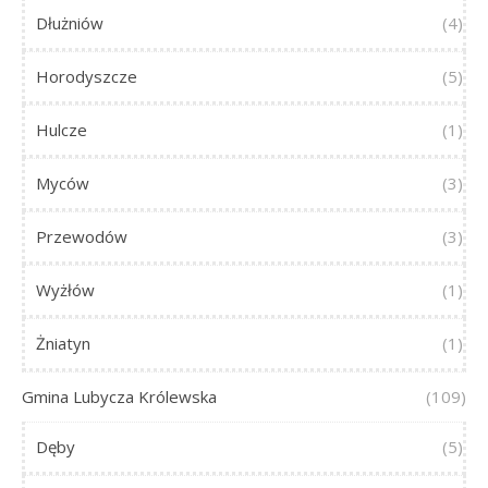
Dłużniów
(4)
Horodyszcze
(5)
Hulcze
(1)
Myców
(3)
Przewodów
(3)
Wyżłów
(1)
Żniatyn
(1)
Gmina Lubycza Królewska
(109)
Dęby
(5)