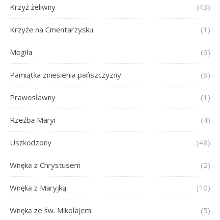
Krzyż żeliwny
(43)
Krzyże na Cmentarzysku
(1)
Mogiła
(6)
Pamiątka zniesienia pańszczyzny
(9)
Prawosławny
(1)
Rzeźba Maryi
(4)
Uszkodzony
(48)
Wnęka z Chrystusem
(2)
Wnęka z Maryjką
(10)
Wnęka ze św. Mikołajem
(5)