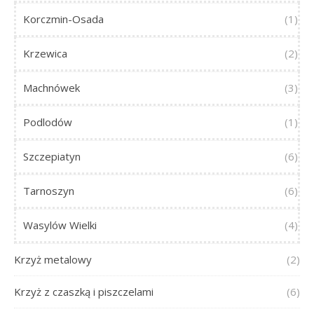
Korczmin-Osada
(1)
Krzewica
(2)
Machnówek
(3)
Podlodów
(1)
Szczepiatyn
(6)
Tarnoszyn
(6)
Wasylów Wielki
(4)
Krzyż metalowy
(2)
Krzyż z czaszką i piszczelami
(6)