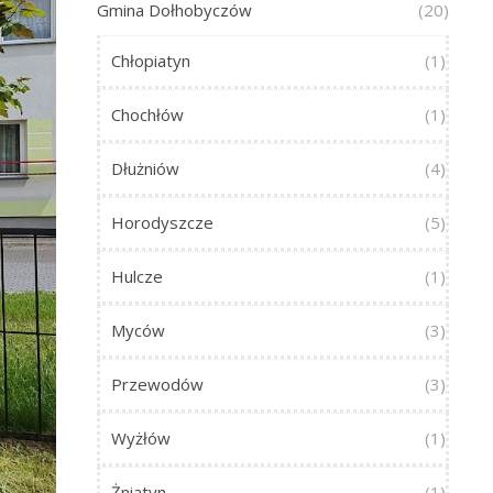
Gmina Dołhobyczów
(20)
Chłopiatyn
(1)
Chochłów
(1)
Dłużniów
(4)
Horodyszcze
(5)
Hulcze
(1)
Myców
(3)
Przewodów
(3)
Wyżłów
(1)
Żniatyn
(1)