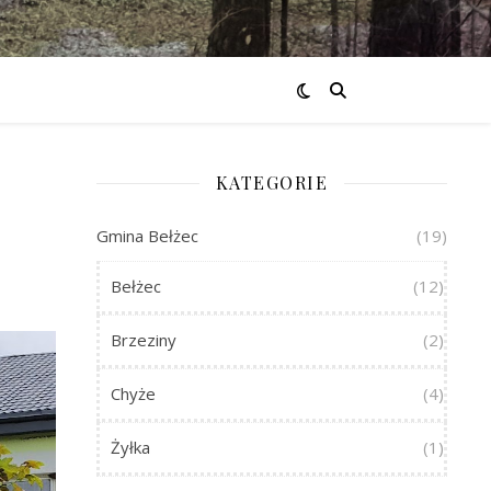
KATEGORIE
Gmina Bełżec
(19)
Bełżec
(12)
Brzeziny
(2)
Chyże
(4)
Żyłka
(1)