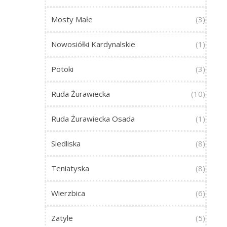
Mosty Małe
(3)
Nowosiółki Kardynalskie
(1)
Potoki
(3)
Ruda Żurawiecka
(10)
Ruda Żurawiecka Osada
(1)
Siedliska
(8)
Teniatyska
(8)
Wierzbica
(6)
Zatyle
(5)