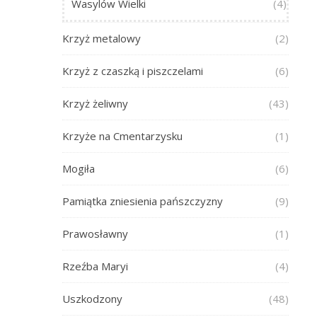
Wasylów Wielki
(4)
Krzyż metalowy
(2)
Krzyż z czaszką i piszczelami
(6)
Krzyż żeliwny
(43)
Krzyże na Cmentarzysku
(1)
Mogiła
(6)
Pamiątka zniesienia pańszczyzny
(9)
Prawosławny
(1)
Rzeźba Maryi
(4)
Uszkodzony
(48)