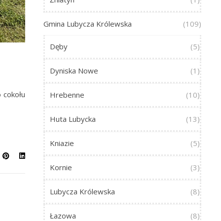
Gmina Lubycza Królewska
(109)
Dęby
(5)
Dyniska Nowe
(1)
o cokołu
Hrebenne
(10)
Huta Lubycka
(13)
Kniazie
(5)
Kornie
(3)
Lubycza Królewska
(8)
Łazowa
(8)