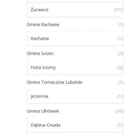
Żurawce
(11)
Gmina Rachanie
(1)
Rachanie
(1)
Gmina Susiec
(5)
Huta Szumy
(5)
Gmina Tomaszów Lubelski
(1)
Jeziernia
(1)
Gmina Ulhówek
(30)
Dębina-Osada
(1)