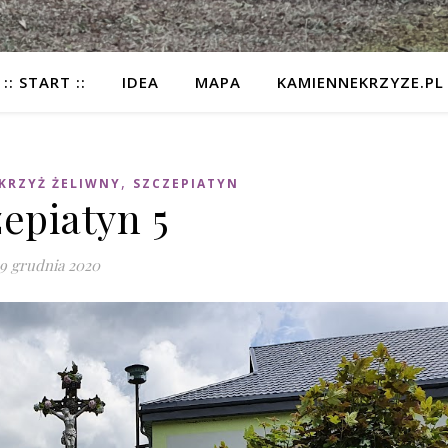
:: START ::
IDEA
MAPA
KAMIENNEKRZYZE.PL
,
KRZYŻ ŻELIWNY
SZCZEPIATYN
epiatyn 5
9 grudnia 2020